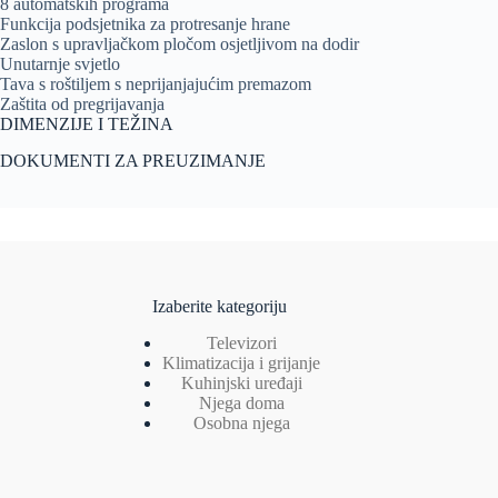
8 automatskih programa
Funkcija podsjetnika za protresanje hrane
Zaslon s upravljačkom pločom osjetljivom na dodir
Unutarnje svjetlo
Tava s roštiljem s neprijanjajućim premazom
Zaštita od pregrijavanja
DIMENZIJE I TEŽINA
DOKUMENTI ZA PREUZIMANJE
Izaberite kategoriju
Televizori
Klimatizacija i grijanje
Kuhinjski uređaji
Njega doma
Osobna njega