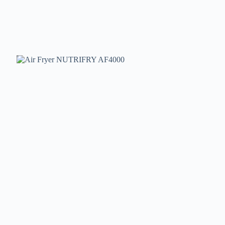
lopatica
Ventilatori
Samostojeće
grijalice
Panel
grijalice
Zidne
grijalice
Mini
pećnice
i
kuhala
Pizza
pekači
Roštilji
i
tosteri
Električne
peke
Air