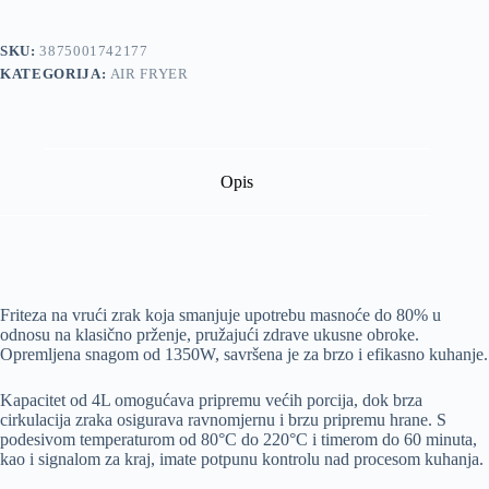
SKU:
3875001742177
KATEGORIJA:
AIR FRYER
Opis
Friteza na vrući zrak koja smanjuje upotrebu masnoće do 80% u
odnosu na klasično prženje, pružajući zdrave ukusne obroke.
Opremljena snagom od 1350W, savršena je za brzo i efikasno kuhanje.
Kapacitet od 4L omogućava pripremu većih porcija, dok brza
cirkulacija zraka osigurava ravnomjernu i brzu pripremu hrane. S
podesivom temperaturom od 80°C do 220°C i timerom do 60 minuta,
kao i signalom za kraj, imate potpunu kontrolu nad procesom kuhanja.