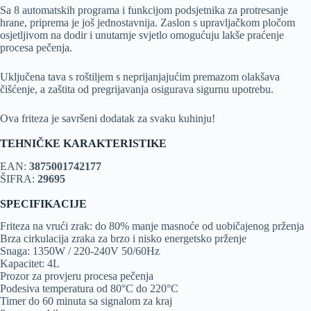
Sa 8 automatskih programa i funkcijom podsjetnika za protresanje
hrane, priprema je još jednostavnija. Zaslon s upravljačkom pločom
osjetljivom na dodir i unutarnje svjetlo omogućuju lakše praćenje
procesa pečenja.
Uključena tava s roštiljem s neprijanjajućim premazom olakšava
čišćenje, a zaštita od pregrijavanja osigurava sigurnu upotrebu.
Ova friteza je savršeni dodatak za svaku kuhinju!
TEHNIČKE KARAKTERISTIKE
EAN:
3875001742177
ŠIFRA:
29695
SPECIFIKACIJE
Friteza na vrući zrak: do 80% manje masnoće od uobičajenog prženja
Brza cirkulacija zraka za brzo i nisko energetsko prženje
Snaga: 1350W / 220-240V 50/60Hz
Kapacitet: 4L
Prozor za provjeru procesa pečenja
Podesiva temperatura od 80°C do 220°C
Timer do 60 minuta sa signalom za kraj