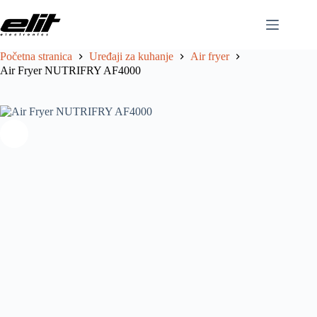
Početna stranica
Uređaji za kuhanje
Air fryer
Proizvodi
Air Fryer NUTRIFRY AF4000
Katalog
Jamstvo
Partneri
Servis
Kontakt
Zidni
split
sustav
Mobilne
klime
Rashladni
uređaji
Ventilatori
bez