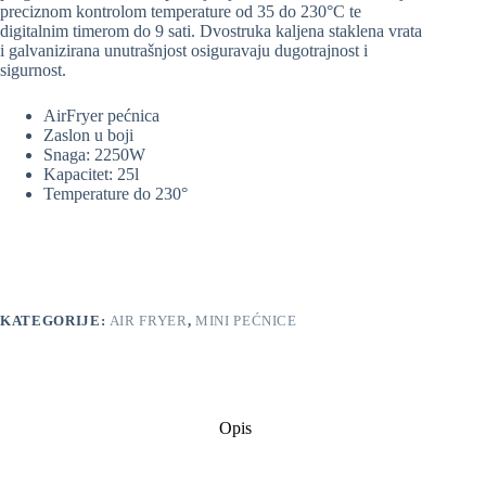
preciznom kontrolom temperature od 35 do 230°C te
digitalnim timerom do 9 sati. Dvostruka kaljena staklena vrata
i galvanizirana unutrašnjost osiguravaju dugotrajnost i
sigurnost.
AirFryer pećnica
Zaslon u boji
Snaga: 2250W
Kapacitet: 25l
Temperature do 230°
KATEGORIJE:
AIR FRYER
,
MINI PEĆNICE
Opis