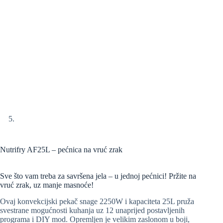
Nutrifry AF25L – pećnica na vruć zrak
Sve što vam treba za savršena jela – u jednoj pećnici! Pržite na
vruć zrak, uz manje masnoće!
Ovaj konvekcijski pekač snage 2250W i kapaciteta 25L pruža
svestrane mogućnosti kuhanja uz 12 unaprijed postavljenih
programa i DIY mod. Opremljen je velikim zaslonom u boji,