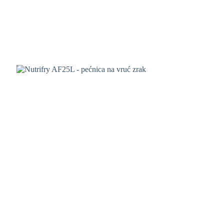
lopatica
Ventilatori
Samostojeće
grijalice
Panel
grijalice
Zidne
grijalice
Mini
pećnice
i
kuhala
Pizza
pekači
Roštilji
i
tosteri
Električne
peke
Air