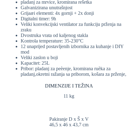
pladanj za mrvice, kromirana rešetka
Galvanizirana unutrašnjost
Grijaæi elementi: 4x gornji + 2x donji
Digitalni timer: 9h
Veliki konvekcijski ventilator za funkciju prženja na
zraku
Dvostruka vrata od kaljenog stakla
Kontrola temperature: 35-230°C
12 unaprijed postavljenih izbornika za kuhanje i DIY
mod
Veliki zaslon u boji
Kapacitet: 25L
Pribor: pladanj za peèenje, kromirana ruèka za
pladanj,
okretni ražanja sa priborom, košara za prženje,
DIMENZIJE I TEŽINA
11 kg
Pakiranje D x Š x V
46,5 x 46 x 43,7 cm