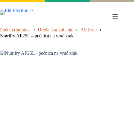
Proizvodi
Početna stranica
Uređaji za kuhanje
Air fryer
Nutrifry AF25L – pećnica na vruć zrak
Katalog
Jamstvo
Partneri
Servis
Kontakt
Zidni
split
sustav
Mobilne
klime
Rashladni
uređaji
Ventilatori
bez