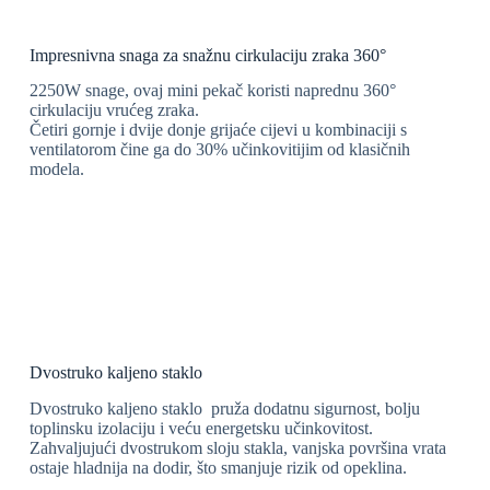
Impresnivna snaga za snažnu cirkulaciju zraka 360°
2250W snage, ovaj mini pekač koristi naprednu 360°
cirkulaciju vrućeg zraka.
Četiri gornje i dvije donje grijaće cijevi u kombinaciji s
ventilatorom čine ga do 30% učinkovitijim od klasičnih
modela.
Dvostruko kaljeno staklo
Dvostruko kaljeno staklo pruža dodatnu sigurnost, bolju
toplinsku izolaciju i veću energetsku učinkovitost.
Zahvaljujući dvostrukom sloju stakla, vanjska površina vrata
ostaje hladnija na dodir, što smanjuje rizik od opeklina.