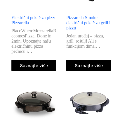
lopatica
Ventilatori
Samostojeće
Električni pekač za pizzu
Pizzarella Smoke –
grijalice
Pizzarella
električni pekač za grill i
pizzu
Panel
PlaceWhereMozzarellaB
grijalice
ecomesPizza. Done in
Jedan uređaj – pizza,
2min. Upoznajte našu
grill, roštilj! Ali s
Zidne
električninu pizza
funkcijom dima.…
grijalice
pećnicu i…
Mini
pećnice
Saznajte više
Saznajte više
i
kuhala
Pizza
pekači
Roštilji
i
tosteri
Električne
peke
Air