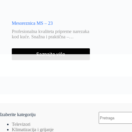
Mesoreznica MS – 23
Profesionalna kvaliteta pripreme narezaka
kod kuće. Snažna i praktična –…
Saznajte više
Izaberite kategoriju
Televizori
Klimatizacija i grijanje