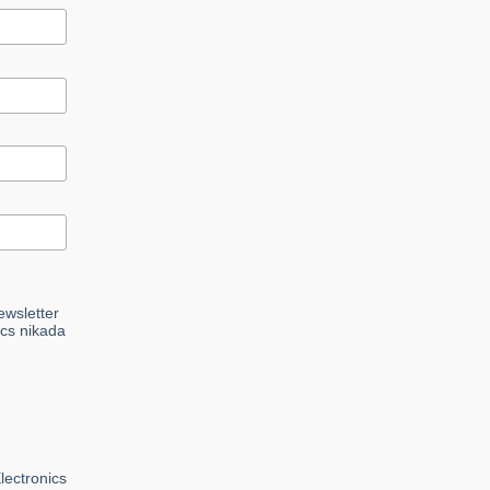
ewsletter
ics nikada
lectronics