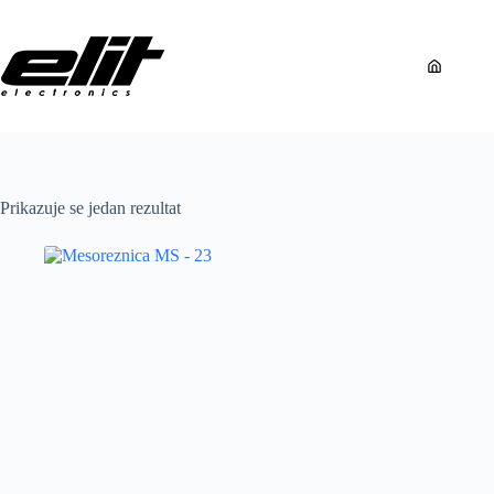
Preskoči
na
sadržaj
Nema
rezultata.
Prikazuje se jedan rezultat