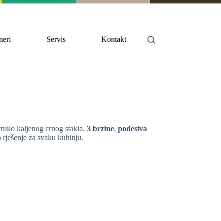
neri
Servis
Kontakt
ruko kaljenog crnog stakla.
3 brzine
,
podesiva
o rješenje za svaku kuhinju.