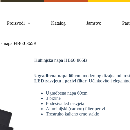
Proizvodi
Katalog
Jamstvo
Part
ka napa HB60-865B
Kuhinjska napa HB60-865B
Ugradbena napa 60 cm
modernog dizajna od trost
LED rasvjetu
i
perivi filter
. Učinkovito i elegantn
Ugradbena napa 60cm
3 brzine
Podesiva led rasvjeta
Aluminijski (carbon) filter perivi
Trostruko kaljeno crno staklo