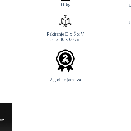
11 kg
U
U
Pakiranje D x Š x V
51 x 36 x 60 cm
2 godine jamstva