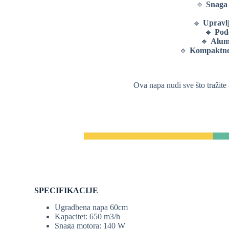
🔹
Snaga
🔹
Upravlj
🔹
Pod
🔹
Alumi
🔹
Kompaktne
Ova napa nudi sve što tražite
SPECIFIKACIJE
Ugradbena napa 60cm
Kapacitet: 650 m3/h
Snaga motora: 140 W