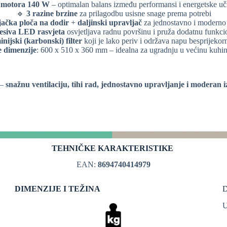
 motora 140 W
– optimalan balans između performansi i energetske uč
🔹
3 razine brzine
za prilagodbu usisne snage prema potrebi
ačka ploča na dodir
+
daljinski upravljač
za jednostavno i moderno 
esiva LED rasvjeta
osvjetljava radnu površinu i pruža dodatnu funkci
nijski (karbonski) filter
koji je lako periv i održava napu besprijekor
 dimenzije
: 600 x 510 x 360 mm – idealna za ugradnju u većinu kuhin
 –
snažnu ventilaciju, tihi rad, jednostavno upravljanje i moderan i
TEHNIČKE KARAKTERISTIKE
EAN:
8694740414979
DIMENZIJE I TEŽINA
U