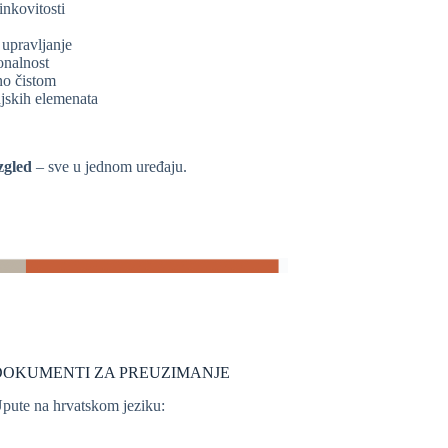
inkovitosti
upravljanje
onalnost
no čistom
jskih elemenata
zgled
– sve u jednom uređaju.
DOKUMENTI ZA PREUZIMANJE
pute na hrvatskom jeziku: