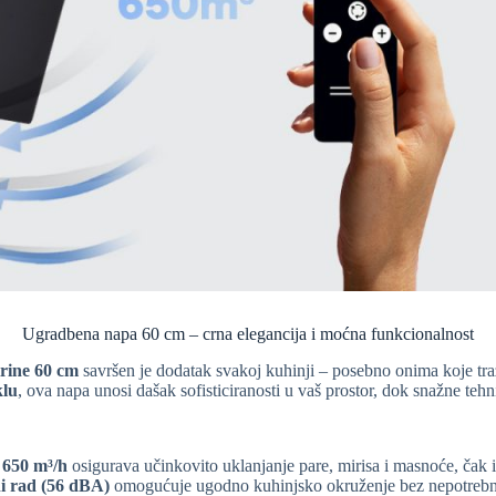
Ugradbena napa 60 cm – crna elegancija i moćna funkcionalnost
rine 60 cm
savršen je dodatak svakoj kuhinji – posebno onima koje traž
klu
, ova napa unosi dašak sofisticiranosti u vaš prostor, dok snažne tehn
 650 m³/h
osigurava učinkovito uklanjanje pare, mirisa i masnoće, čak 
i rad (56 dBA)
omogućuje ugodno kuhinjsko okruženje bez nepotreb