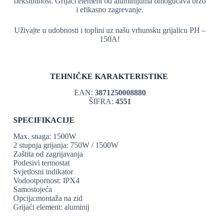
fleksibilnost. Grijaći element od aluminijuma omogućava brzo
i efikasno zagrevanje.
Uživajte u udobnosti i toplini uz našu vrhunsku grijalicu PH –
150A!
TEHNIČKE KARAKTERISTIKE
EAN:
3871250008880
ŠIFRA:
4551
SPECIFIKACIJE
Max. snaga: 1500W
2 stupnja grijanja: 750W / 1500W
Zaštita od zagrijavanja
Podesivi termostat
Svjetlosni indikator
Vodootpornost: IPX4
Samostojeća
Opcija:montaža na zid
Grijaći element: aluminij