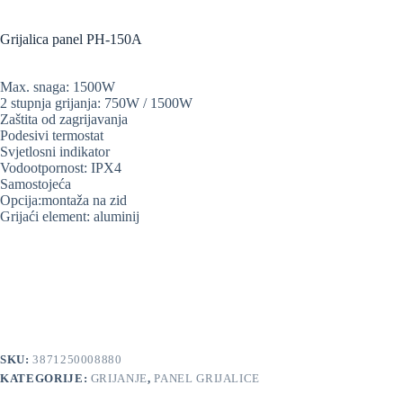
Klasični
usisavači
Grijalica panel PH-150A
Sušila
za
kosu
Max. snaga: 1500W
2 stupnja grijanja: 750W / 1500W
Osobne
Zaštita od zagrijavanja
vage
Podesivi termostat
QLED
Svjetlosni indikator
4K
Vodootpornost: IPX4
UHD
Samostojeća
Android
Opcija:montaža na zid
Grijaći element: aluminij
QLED
4K
UHD
TV
V-
Series
&
LED
TV
SKU:
3871250008880
KATEGORIJE:
GRIJANJE
,
PANEL GRIJALICE