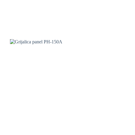
lopatica
Ventilatori
Samostojeće
grijalice
Panel
grijalice
Zidne
grijalice
Mini
pećnice
i
kuhala
Pizza
pekači
Roštilji
i
tosteri
Električne
peke
Air