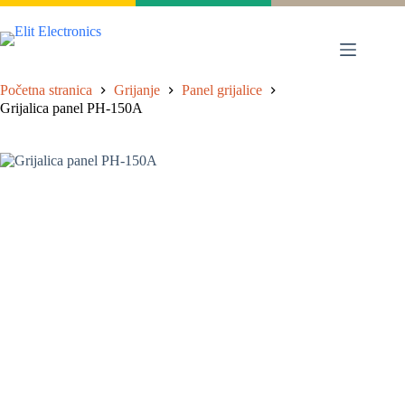
Proizvodi
Početna stranica
Grijanje
Panel grijalice
Grijalica panel PH-150A
Katalog
Jamstvo
Partneri
Servis
Kontakt
Zidni
split
sustav
Mobilne
klime
Rashladni
uređaji
Ventilatori
bez