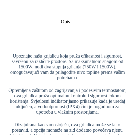
Opis
Upoznajte našu grijalicu koja pruža efikasnost i sigurnost,
savršenu za različite prostore. Sa maksimalnom snagom od
1500W, nudi dva stupnja grijanja (750W i 1500W),
omogućavajući vam da prilagodite nivo topline prema vašim
potrebama.
Opremljena zaštitom od zagrijavanja i podesivim termostatom,
ova grijalica pruža optimalnu kontrolu i sigurnost tokom
korištenja. Svjetlosni indikator jasno prikazuje kada je uređaj
uključen, a vodootpornost (IPX4) čini je pogodnom za
upotrebu u vlažnim prostorijama.
Dizajnirana kao samostojeća, ova grijalica može se lako
postaviti, a opcija montaže na zid dodatno povećava njenu