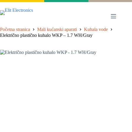
Proizvodi
Početna stranica
Mali kućanski aparati
Kuhala vode
Električno plastično kuhalo WKP – 1.7 WH/Gray
Katalog
Jamstvo
Partneri
Servis
Kontakt
Zidni
split
sustav
Mobilne
klime
Rashladni
uređaji
Ventilatori
bez