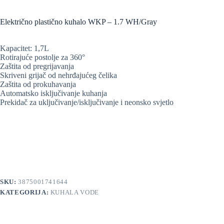
Klasični
usisavači
Električno plastično kuhalo WKP – 1.7 WH/Gray
Sušila
za
kosu
Kapacitet: 1,7L
Rotirajuće postolje za 360°
Osobne
Zaštita od pregrijavanja
vage
Skriveni grijač od nehrđajućeg čelika
QLED
Zaštita od prokuhavanja
4K
Automatsko isključivanje kuhanja
UHD
Prekidač za uključivanje/isključivanje i neonsko svjetlo
Android
QLED
4K
UHD
TV
V-
Series
&
SKU:
3875001741644
LED
KATEGORIJA:
KUHALA VODE
TV