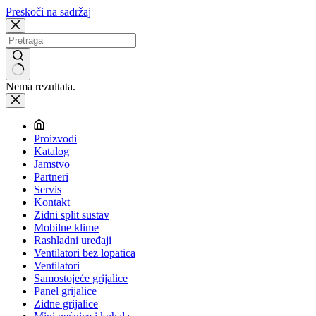
Preskoči na sadržaj
Nema rezultata.
Proizvodi
Katalog
Jamstvo
Partneri
Servis
Kontakt
Zidni split sustav
Mobilne klime
Rashladni uređaji
Ventilatori bez lopatica
Ventilatori
Samostojeće grijalice
Panel grijalice
Zidne grijalice