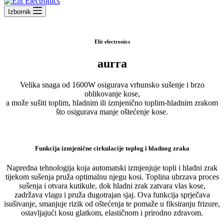
Izbornik
Elit electronics
aurra
Velika snaga od 1600W osigurava vrhunsko sušenje i brzo
oblikovanje kose,
a može sušiti toplim, hladnim ili izmjenično toplim-hladnim zrakom
što osigurava manje oštećenje kose.
Funkcija izmjenične cirkulacije toplog i hladnog zraka
Napredna tehnologija koja automatski izmjenjuje topli i hladni zrak
tijekom sušenja pruža optimalnu njegu kosi. Toplina ubrzava proces
sušenja i otvara kutikule, dok hladni zrak zatvara vlas kose,
zadržava vlagu i pruža dugotrajan sjaj. Ova funkcija sprječava
isušivanje, smanjuje rizik od oštećenja te pomaže u fiksiranju frizure,
ostavljajući kosu glatkom, elastičnom i prirodno zdravom.