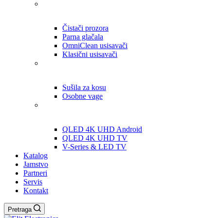
Čistači prozora
Parna glačala
OmniClean usisavači
Klasični usisavači
Sušila za kosu
Osobne vage
QLED 4K UHD Android
QLED 4K UHD TV
V-Series & LED TV
Katalog
Jamstvo
Partneri
Servis
Kontakt
Pretraga