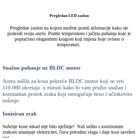
Pregledan LED zaslon
Pregledan zaslon na kojem možete pratiti infomacije kako ste
podesili svoju aurru. Pratite temperaturu i jačinu puhanja koje je
popraćeno elegantnim krugom koji mijena boje ovisno o
temperaturi.
Snažno puhanje uz BLDC motor
Aurra sušila za kosu pokreće BLDC motor koji se vrti
110.000 okretaja u minuti kako bi vam pružio
snažan i
konstantan protok zraka koji omogućuje brzo i učinkovito
sušenje.
Ioniziran zrak
Sušenje kose nikad nije bilo nježnije! Naš sušilo s ioniziranim
zrakom smanjuje elektricitet, čuva prirodnu vlagu i daje kosi savršen
sjaj.