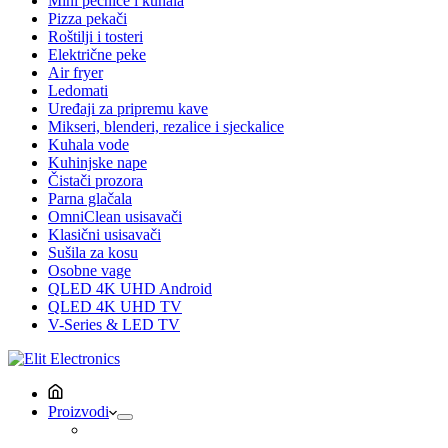
Mini pećnice i kuhala
Pizza pekači
Roštilji i tosteri
Električne peke
Air fryer
Ledomati
Uređaji za pripremu kave
Mikseri, blenderi, rezalice i sjeckalice
Kuhala vode
Kuhinjske nape
Čistači prozora
Parna glačala
OmniClean usisavači
Klasični usisavači
Sušila za kosu
Osobne vage
QLED 4K UHD Android
QLED 4K UHD TV
V-Series & LED TV
Proizvodi