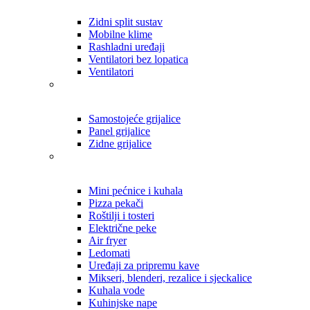
Zidni split sustav
Mobilne klime
Rashladni uređaji
Ventilatori bez lopatica
Ventilatori
Samostojeće grijalice
Panel grijalice
Zidne grijalice
Mini pećnice i kuhala
Pizza pekači
Roštilji i tosteri
Električne peke
Air fryer
Ledomati
Uređaji za pripremu kave
Mikseri, blenderi, rezalice i sjeckalice
Kuhala vode
Kuhinjske nape