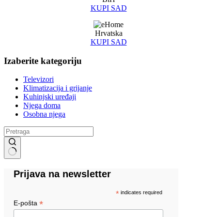
KUPI SAD
Hrvatska
KUPI SAD
Izaberite kategoriju
Televizori
Klimatizacija i grijanje
Kuhinjski uređaji
Njega doma
Osobna njega
Prijava na newsletter
*
indicates required
*
E-pošta